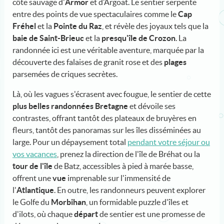
côte sauvage d'
Armor
et d’Argoat. Le sentier serpente
entre des points de vue spectaculaires comme le
Cap
Fréhel
et la
Pointe du Raz
, et révèle des joyaux tels que la
baie de Saint-Brieuc
et la
presqu'île de Crozon
. La
randonnée ici est une véritable aventure, marquée par la
découverte des falaises de granit rose et des
plages
parsemées de criques secrètes.
Là, où les vagues s'écrasent avec fougue, le sentier de cette
plus belles randonnées Bretagne
et dévoile ses
contrastes, offrant tantôt des plateaux de bruyères en
fleurs, tantôt des panoramas sur les îles disséminées au
large. Pour un dépaysement total
pendant votre séjour ou
vos vacances
, prenez la direction de l'île de Bréhat ou la
tour de l'île
de Batz, accessibles à pied à marée basse,
offrent une
vue
imprenable sur l'immensité de
l'
Atlantique
. En outre, les randonneurs peuvent explorer
le Golfe du
Morbihan
, un formidable puzzle d'îles et
d'ilots, où chaque
départ
de sentier est une promesse de